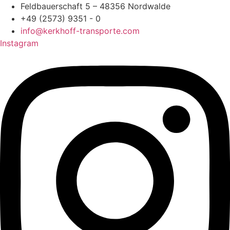
Zum
Feldbauerschaft 5 – 48356 Nordwalde
Inhalt
+49 (2573) 9351 - 0
springen
info@kerkhoff-transporte.com
Instagram